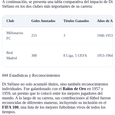
A continuación, se presenta una tabla comparativa del impacto de Di
Stéfano en los dos clubes más importantes de su carrera:
Club
Goles Anotados
Títulos Ganados
Años de Ac
Millonarios
253
3
1946-1953
FC
Real
308
8 Liga, 5 UEFA
1953-1964
Madrid
### Estadísticas y Reconocimientos
Di Stéfano no solo acumuló títulos, sino también reconocimientos
individuales. Fue galardonado con el
Balón de Oro
en 1957 y
1959, un premio que lo colocó entre los mejores jugadores del
mundo. A lo largo de su carrera, sus contribuciones al fútbol fueron
reconocidas de diferentes maneras, incluyendo su inclusión en el
FIFA 100
, una lista de los mejores futbolistas vivos de todos los
tiempos.