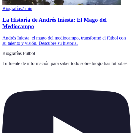
Biografías
7
min
La Historia de Andrés Iniesta: El Mago del
Mediocampo
Andrés Iniesta, el mago del mediocampo, transformó el fútbol con
su talento y visión. Descubre su historia.
Biografías Futbol
Tu fuente de información para saber todo sobre
biografias futbol.es
.