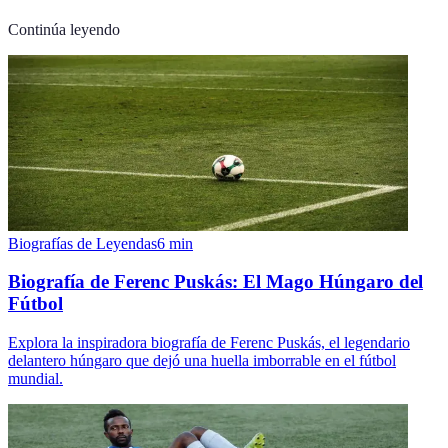
Continúa leyendo
Biografías de Leyendas
6
min
Biografía de Ferenc Puskás: El Mago Húngaro del
Fútbol
Explora la inspiradora biografía de Ferenc Puskás, el legendario
delantero húngaro que dejó una huella imborrable en el fútbol
mundial.