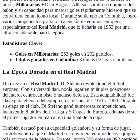
unió a
Millonarios FC
en Bogotá. Allí, su asombroso dominio del
balón y su capacidad para marcar goles rápidamente hicieron que se
convirtiera en un ícono local. Durante su tiempo en Colombia, logró
varios campeonatos y atrajo la atención de equipos europeos,
especialmente del
Real Madrid
, que lo ficharía en 1953 por una
cifra considerable para la época.
Estadísticas Clave:
Goles en Millonarios:
253 goles en 292 partidos.
Títulos ganados en Colombia:
3 títulos de liga colombiana.
La Época Dorada en el Real Madrid
Una vez en el
Real Madrid
, Di Stéfano revolucionó el fútbol
europeo. Con su versatilidad, podía jugar en múltiples posiciones:
delantero, centrocampista o incluso defensa. Esta adaptabilidad fue
clave para el éxito del equipo en la década de 1950 y 1960. Durante
su etapa en el club, Di Stéfano ganó numerosas competiciones,
incluyendo 8 títulos de La Liga y 5 Copas de Europa, además de ser
el primer jugador en marcar en una final de la copa.
También destacó por su capacidad goleadora y su forma de jugar,
contribuyendo a que el Madrid se convirtiera en uno de los equipos
más exitosos de la historia. En total, anotó 308 goles en 392 partidos