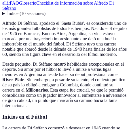
allá:
FAQ
Glossario
Checklist de Información sobre Alfredo Di
Stéfano
Índice
(
10
secciones
)
Alfredo Di Stéfano, apodado el 'Saeta Rubia', es considerado uno de
los más grandes futbolistas de todos los tiempos. Nacido el 4 de julio
de 1926 en Barracas, Buenos Aires, Argentina, su vida estuvo
marcada por una trayectoria impresionante que dejó una huella
imborrable en el mundo del fútbol. Di Stéfano tuvo una carrera
notable que abarcó desde la década de 1940 hasta finales de los años
60, siendo una figura clave en el desarrollo del fútbol moderno.
Desde pequeño, Di Stéfano mostró habilidades excepcionales en el
deporte. Su amor por el fútbol lo llevó a unirse a varias ligas
menores en Argentina antes de hacer su debut profesional con el
River Plate
. Sin embargo, a pesar de su talento, el contexto político
de su país lo obligó a emigrar a Colombia, donde continuó su
carrera en el
Millonarios
. Esta etapa fue crucial, ya que le permitió
consolidarse como un jugador innovador al enfrentarse a adversarios
de gran calidad, un punto que marcaría su camino hacia la fama
internacional.
Inicios en el Fútbol
La carrera de Di Stéfano comenzó a despegar en 1946 cuando se