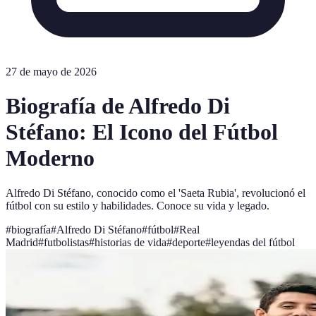
27 de mayo de 2026
Biografía de Alfredo Di
Stéfano: El Icono del Fútbol
Moderno
Alfredo Di Stéfano, conocido como el 'Saeta Rubia', revolucionó el
fútbol con su estilo y habilidades. Conoce su vida y legado.
#
biografía
#
Alfredo Di Stéfano
#
fútbol
#
Real
Madrid
#
futbolistas
#
historias de vida
#
deporte
#
leyendas del fútbol