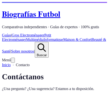
Biografías Futbol
Comparativas independientes · Guías de expertos · 100% gratis
Guías
|
Gros Electroménager
Petit
Electroménager
Multimédia
Informatique
Maison & Confort
Beauté &
Santé
|
Sobre nosotros
|
Buscar
Menú
Inicio
Contacto
Contáctanos
¿Una pregunta? ¿Una sugerencia? Estamos a tu disposición.