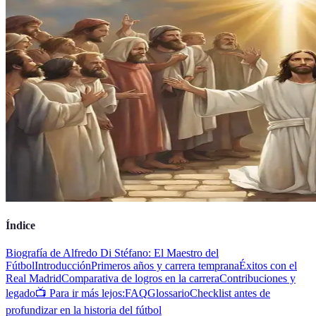
Índice
Biografía de Alfredo Di Stéfano: El Maestro del
Fútbol
Introducción
Primeros años y carrera temprana
Éxitos con el
Real Madrid
Comparativa de logros en la carrera
Contribuciones y
legado
📺 Para ir más lejos:
FAQ
Glossario
Checklist antes de
profundizar en la historia del fútbol