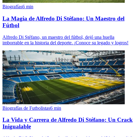
Biografías
6
min
La Magia de Alfredo Di Stéfano: Un Maestro del
Fútbol
Alfredo Di Stéfano, un maestro del fútbol, dejó una huella
imborrable en la historia del deporte. ¡Conoce su legado y logros!
Biografías de Futbolistas
6
min
La Vida y Carrera de Alfredo Di Stéfano: Un Crack
Inigualable