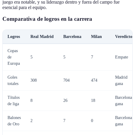
juego era notable, y su liderazgo dentro y fuera del campo fue
esencial para el equipo.
Comparativa de logros en la carrera
Logros
Real Madrid
Barcelona
Milan
Veredicto
Copas
de
5
5
7
Empate
Europa
Goles
Madrid
308
704
474
totales
gana
Títulos
Barcelona
8
26
18
de liga
gana
Balones
Barcelona
2
7
0
de Oro
gana