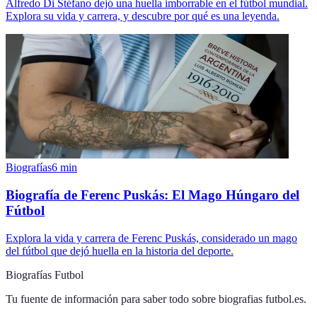
Alfredo Di Stéfano dejó una huella imborrable en el fútbol mundial.
Explora su vida y carrera, y descubre por qué es una leyenda.
Biografías
6
min
Biografía de Ferenc Puskás: El Mago Húngaro del
Fútbol
Explora la vida y carrera de Ferenc Puskás, considerado un mago
del fútbol que dejó huella en la historia del deporte.
Biografías Futbol
Tu fuente de información para saber todo sobre
biografias futbol.es
.