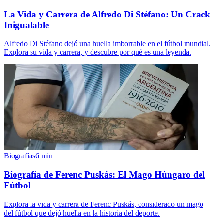
La Vida y Carrera de Alfredo Di Stéfano: Un Crack
Inigualable
Alfredo Di Stéfano dejó una huella imborrable en el fútbol mundial.
Explora su vida y carrera, y descubre por qué es una leyenda.
Biografías
6
min
Biografía de Ferenc Puskás: El Mago Húngaro del
Fútbol
Explora la vida y carrera de Ferenc Puskás, considerado un mago
del fútbol que dejó huella en la historia del deporte.