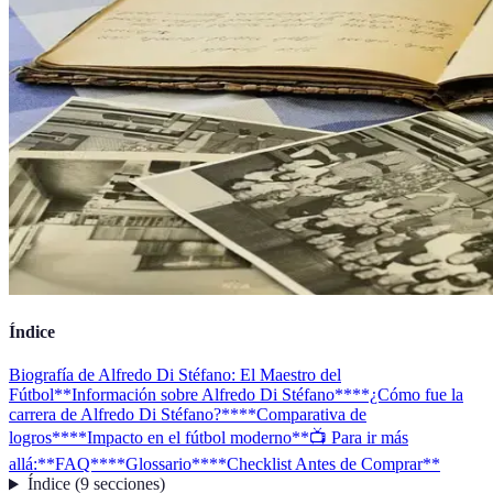
Índice
Biografía de Alfredo Di Stéfano: El Maestro del
Fútbol
**Información sobre Alfredo Di Stéfano**
**¿Cómo fue la
carrera de Alfredo Di Stéfano?**
**Comparativa de
logros**
**Impacto en el fútbol moderno**
📺 Para ir más
allá:
**FAQ**
**Glossario**
**Checklist Antes de Comprar**
Índice
(
9
secciones
)