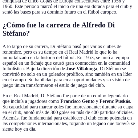
conquista de cinco Copas de Europa consecutivas entre 1956 y
1960. Este periodo marcó el inicio de una era dorada para el club y
sentó las bases para su dominio futuro en el fútbol europeo.
¿Cómo fue la carrera de Alfredo Di
Stéfano?
A lo largo de su carrera, Di Stéfano pasó por varios clubes de
renombre, pero es su tiempo en el Real Madrid lo que lo ha
inmortalizado en la historia del fútbol. En 1953, se unió al equipo
español en un fichaje que causó gran conmoción en la comunidad
futbolística. Bajo la dirección de
José Villalonga
, Di Stéfano se
convirtió no solo en un goleador prolífico, sino también en un líder
en el campo. Su habilidad para crear oportunidades y su visión de
juego única transformaron el estilo de juego del club.
En el Real Madrid, Di Stéfano fue parte de un equipo legendario
que incluía a jugadores como
Francisco Gento
y
Ferenc Puskás
.
Su capacidad para marcar goles fue impresionante; durante su etapa
en el club, anotó más de 300 goles en más de 400 partidos oficiales.
Además, fue fundamental para establecer al club como potencia en
las competiciones internacionales, forjando un legado que todavía se
siente hoy en día.