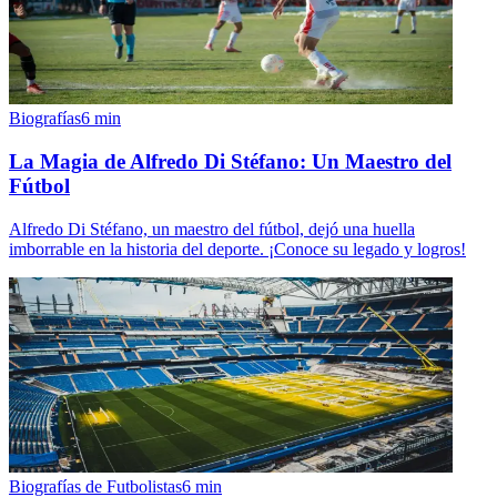
Biografías
6
min
La Magia de Alfredo Di Stéfano: Un Maestro del
Fútbol
Alfredo Di Stéfano, un maestro del fútbol, dejó una huella
imborrable en la historia del deporte. ¡Conoce su legado y logros!
Biografías de Futbolistas
6
min