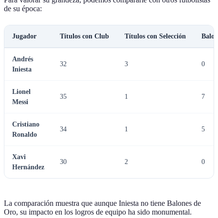
de su época:
Jugador
Títulos con Club
Títulos con Selección
Balon
Andrés
32
3
0
Iniesta
Lionel
35
1
7
Messi
Cristiano
34
1
5
Ronaldo
Xavi
30
2
0
Hernández
La comparación muestra que aunque Iniesta no tiene Balones de
Oro, su impacto en los logros de equipo ha sido monumental.