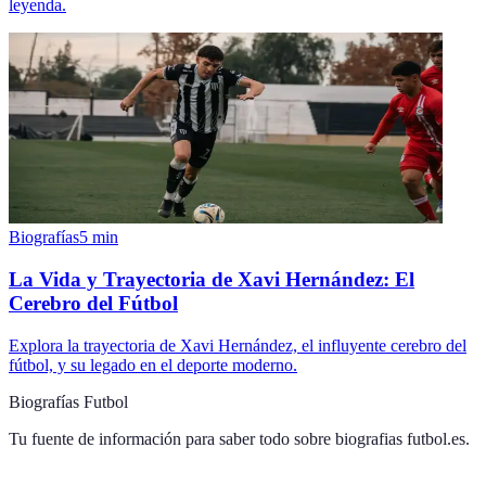
leyenda.
Biografías
5
min
La Vida y Trayectoria de Xavi Hernández: El
Cerebro del Fútbol
Explora la trayectoria de Xavi Hernández, el influyente cerebro del
fútbol, y su legado en el deporte moderno.
Biografías Futbol
Tu fuente de información para saber todo sobre
biografias futbol.es
.