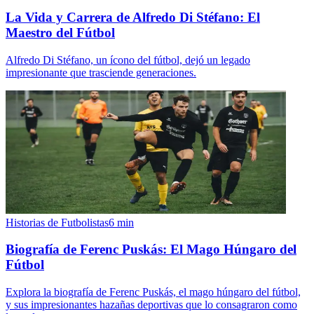
La Vida y Carrera de Alfredo Di Stéfano: El
Maestro del Fútbol
Alfredo Di Stéfano, un ícono del fútbol, dejó un legado
impresionante que trasciende generaciones.
Historias de Futbolistas
6
min
Biografía de Ferenc Puskás: El Mago Húngaro del
Fútbol
Explora la biografía de Ferenc Puskás, el mago húngaro del fútbol,
y sus impresionantes hazañas deportivas que lo consagraron como