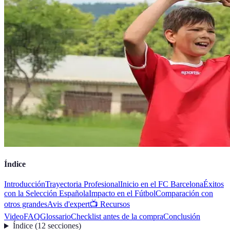
Índice
Introducción
Trayectoria Profesional
Inicio en el FC Barcelona
Éxitos
con la Selección Española
Impacto en el Fútbol
Comparación con
otros grandes
Avis d'expert
📺 Recursos
Video
FAQ
Glossario
Checklist antes de la compra
Conclusión
Índice
(
12
secciones
)