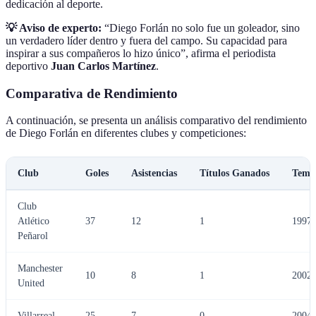
dedicación al deporte.
💡 Aviso de experto:
“Diego Forlán no solo fue un goleador, sino
un verdadero líder dentro y fuera del campo. Su capacidad para
inspirar a sus compañeros lo hizo único”, afirma el periodista
deportivo
Juan Carlos Martínez
.
Comparativa de Rendimiento
A continuación, se presenta un análisis comparativo del rendimiento
de Diego Forlán en diferentes clubes y competiciones:
Club
Goles
Asistencias
Títulos Ganados
Temp
Club
Atlético
37
12
1
1997-
Peñarol
Manchester
10
8
1
2002-
United
Villarreal
25
7
0
2004-