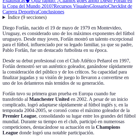
Estadísticas
🧠 Quiz rápido: ¿Cuántos goles anotó Diego Forlán en
la Copa del Mundo 2010?
Recursos Visuales
Glossario
Checklist de
Carrera Deportiva
Conclusiones
Índice
(
9
secciones
)
Diego Forlán, nacido el 19 de mayo de 1979 en Montevideo,
Uruguay, es considerado uno de los máximos exponentes del fútbol
uruguayo. Desde muy joven, Forlán mostró un talento excepcional
para el fútbol, influenciado por su legado familiar, ya que su padre,
Pablo Forlán, fue un destacado futbolista en su época.
Desde su debut profesional con el Club Atlético Peñarol en 1997,
Forlán demostró ser un auténtico goleador, ganándose rápidamente
la consideración del público y de los críticos. Su capacidad para
finalizar jugadas y su visión de juego lo llevaron a convertirse en
uno de los delanteros más temidos de su generación.
Forlán tuvo su primera gran prueba en Europa cuando fue
transferido al
Manchester United
en 2002. A pesar de un inicio
complicado, logró adaptarse rápidamente al fútbol inglés y, en la
temporada 2004-2005, se coronó como el máximo goleador de la
Premier League
, consolidando su lugar entre los grandes del fútbol
mundial. Durante su tiempo en el club, participó en numerosas
competiciones, destacándose su actuación en la
Champions
League
donde logró una notable participación.