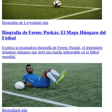
Biografías de Leyendas
6
min
Biografía de Ferenc Puskás: El Mago Húngaro del
Fútbol
Explora la inspiradora biografía de Ferenc Puskás, el legendario
delantero húngaro que dejó una huella imborrable en el fútbol
mundial.
Biografías
6
min