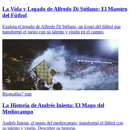
La Vida y Legado de Alfredo Di Stéfano: El Maestro
del Fútbol
Explora el legado de Alfredo Di Stéfano, un ícono del fútbol que
transformó el juego con su talento y visión en el campo.
Biografías
7
min
La Historia de Andrés Iniesta: El Mago del
Mediocampo
Andrés Iniesta, el mago del mediocampo, transformó el fútbol con
su talento y visión. Descubre su historia.