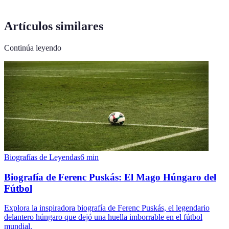
Artículos similares
Continúa leyendo
Biografías de Leyendas
6
min
Biografía de Ferenc Puskás: El Mago Húngaro del
Fútbol
Explora la inspiradora biografía de Ferenc Puskás, el legendario
delantero húngaro que dejó una huella imborrable en el fútbol
mundial.