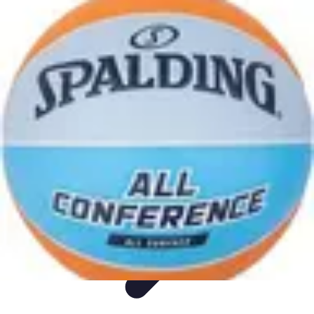
Biografías Futbol
Biografías
Tutoriales
Análisis
Listicles
Tendencias
Biografías Futbol