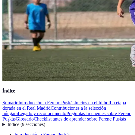
Índice
Sumario
Introducción a Ferenc Puskás
Inicios en el fútbol
La etapa
dorada en el Real Madrid
Contribuciones a la selección
húngara
Legado y reconocimiento
Preguntas frecuentes sobre Ferenc
Puskás
Glossario
Checklist antes de aprender sobre Ferenc Puskás
Índice
(
9
secciones
)
Introducción a Ferenc Puskás