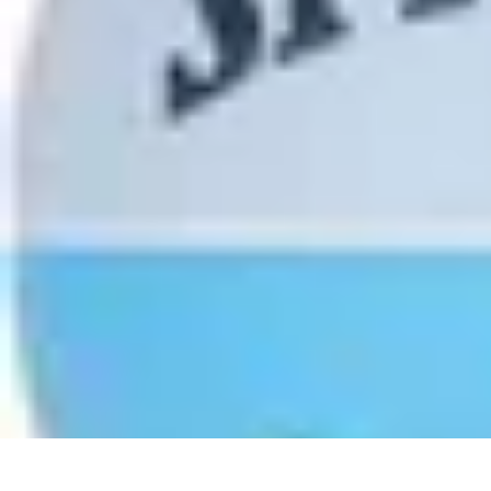
Biografías Futbol
Biografías
Tutoriales
Análisis
Listicles
Tendencias
Biografías Futbol