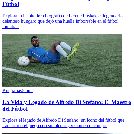
Fútbol
Explora la inspiradora biografía de Ferenc Puskás, el legendario
delantero húngaro que dejó una huella imborrable en el fútbol
mundial.
Biografías
6
min
La Vida y Legado de Alfredo Di Stéfano: El Maestro
del Fútbol
Explora el legado de Alfredo Di Stéfano, un ícono del fútbol que
transformó el juego con su talento y visión en el campo.