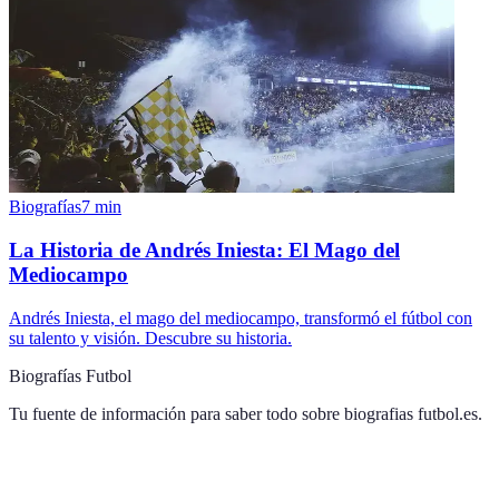
Biografías
7
min
La Historia de Andrés Iniesta: El Mago del
Mediocampo
Andrés Iniesta, el mago del mediocampo, transformó el fútbol con
su talento y visión. Descubre su historia.
Biografías Futbol
Tu fuente de información para saber todo sobre
biografias futbol.es
.