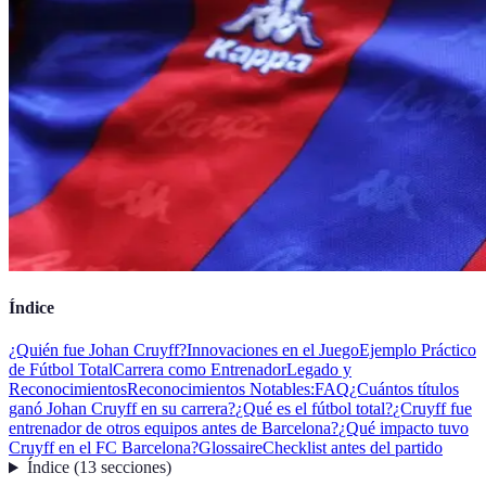
Índice
¿Quién fue Johan Cruyff?
Innovaciones en el Juego
Ejemplo Práctico
de Fútbol Total
Carrera como Entrenador
Legado y
Reconocimientos
Reconocimientos Notables:
FAQ
¿Cuántos títulos
ganó Johan Cruyff en su carrera?
¿Qué es el fútbol total?
¿Cruyff fue
entrenador de otros equipos antes de Barcelona?
¿Qué impacto tuvo
Cruyff en el FC Barcelona?
Glossaire
Checklist antes del partido
Índice
(
13
secciones
)