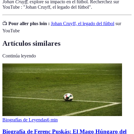
Johan Cruyff
, explore su impacto en el fútbol. Recherchez sur
YouTube : "Johan Cruyff, el legado del fútbol".
📺
Pour aller plus loin :
Johan Cruyff, el legado del fútbol
sur
YouTube
Artículos similares
Continúa leyendo
Biografías de Leyendas
6
min
Biografía de Ferenc Puskás: El Mago Húngaro del