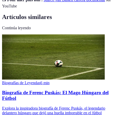
YouTube
Artículos similares
Continúa leyendo
Biografías de Leyendas
6
min
Biografía de Ferenc Puskás: El Mago Húngaro del
Fútbol
Explora la inspiradora biografía de Ferenc Puskás, el legendario
delantero húngaro que dejó una huella imborrable en el fútbol