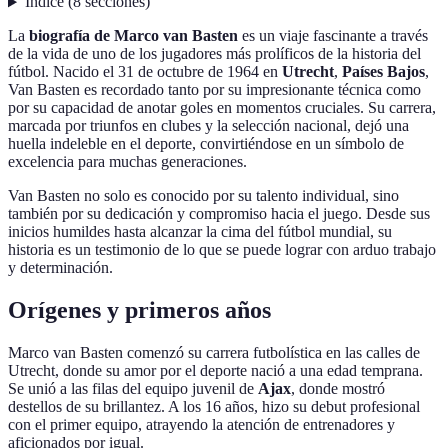
Índice
(
8
secciones
)
La
biografía de Marco van Basten
es un viaje fascinante a través
de la vida de uno de los jugadores más prolíficos de la historia del
fútbol. Nacido el 31 de octubre de 1964 en
Utrecht
,
Países Bajos
,
Van Basten es recordado tanto por su impresionante técnica como
por su capacidad de anotar goles en momentos cruciales. Su carrera,
marcada por triunfos en clubes y la selección nacional, dejó una
huella indeleble en el deporte, convirtiéndose en un símbolo de
excelencia para muchas generaciones.
Van Basten no solo es conocido por su talento individual, sino
también por su dedicación y compromiso hacia el juego. Desde sus
inicios humildes hasta alcanzar la cima del fútbol mundial, su
historia es un testimonio de lo que se puede lograr con arduo trabajo
y determinación.
Orígenes y primeros años
Marco van Basten comenzó su carrera futbolística en las calles de
Utrecht, donde su amor por el deporte nació a una edad temprana.
Se unió a las filas del equipo juvenil de
Ajax
, donde mostró
destellos de su brillantez. A los 16 años, hizo su debut profesional
con el primer equipo, atrayendo la atención de entrenadores y
aficionados por igual.