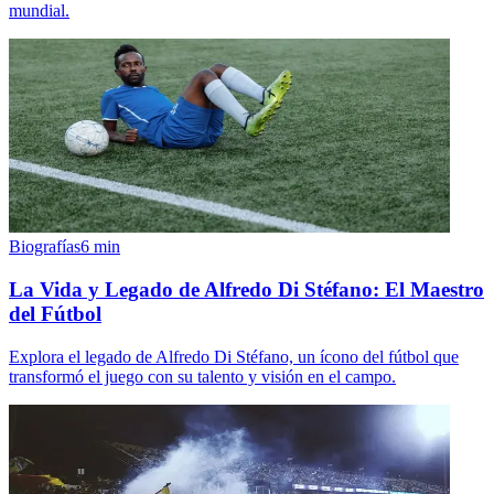
mundial.
Biografías
6
min
La Vida y Legado de Alfredo Di Stéfano: El Maestro
del Fútbol
Explora el legado de Alfredo Di Stéfano, un ícono del fútbol que
transformó el juego con su talento y visión en el campo.