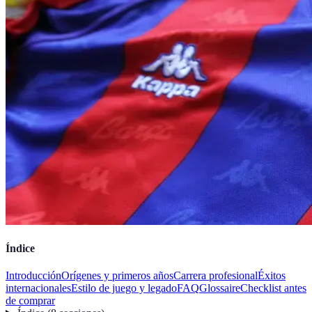
Índice
Introducción
Orígenes y primeros años
Carrera profesional
Éxitos
internacionales
Estilo de juego y legado
FAQ
Glossaire
Checklist antes
de comprar