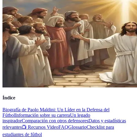
Índice
Biografía de Paolo Maldini: Un Líder en la Defensa del
Fútbol
Información sobre su carrera
Un legado
inspirador
Comparación con otros defensores
Datos y estadísticas
relevantes
📺 Recursos Video
FAQ
Glossario
Checklist para
estudiantes de fútbol