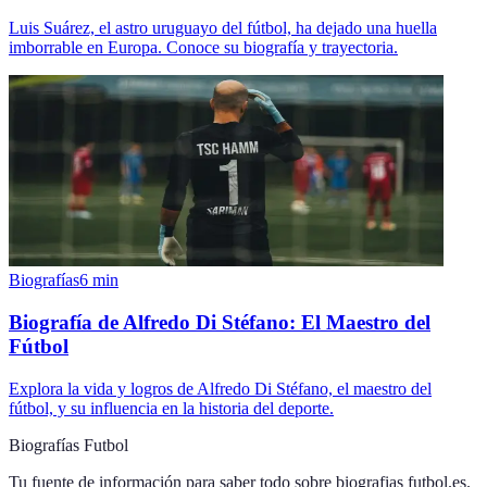
Luis Suárez, el astro uruguayo del fútbol, ha dejado una huella
imborrable en Europa. Conoce su biografía y trayectoria.
Biografías
6
min
Biografía de Alfredo Di Stéfano: El Maestro del
Fútbol
Explora la vida y logros de Alfredo Di Stéfano, el maestro del
fútbol, y su influencia en la historia del deporte.
Biografías Futbol
Tu fuente de información para saber todo sobre
biografias futbol.es
.