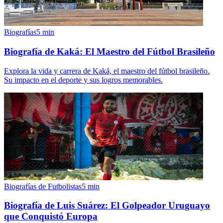
Biografías
5
min
Biografía de Kaká: El Maestro del Fútbol Brasileño
Explora la vida y carrera de Kaká, el maestro del fútbol brasileño.
Su impacto en el deporte y sus logros memorables.
Biografías de Futbolistas
5
min
Biografía de Luis Suárez: El Golpeador Uruguayo
que Conquistó Europa