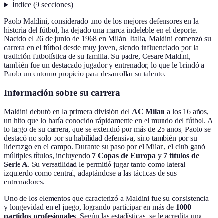
Índice
(
9
secciones
)
Paolo Maldini, considerado uno de los mejores defensores en la
historia del fútbol, ha dejado una marca indeleble en el deporte.
Nacido el 26 de junio de 1968 en Milán, Italia, Maldini comenzó su
carrera en el fútbol desde muy joven, siendo influenciado por la
tradición futbolística de su familia. Su padre, Cesare Maldini,
también fue un destacado jugador y entrenador, lo que le brindó a
Paolo un entorno propicio para desarrollar su talento.
Información sobre su carrera
Maldini debutó en la primera división del
AC Milan
a los 16 años,
un hito que lo haría conocido rápidamente en el mundo del fútbol. A
lo largo de su carrera, que se extendió por más de 25 años, Paolo se
destacó no solo por su habilidad defensiva, sino también por su
liderazgo en el campo. Durante su paso por el Milan, el club ganó
múltiples títulos, incluyendo
7 Copas de Europa
y
7 títulos de
Serie A
. Su versatilidad le permitió jugar tanto como lateral
izquierdo como central, adaptándose a las tácticas de sus
entrenadores.
Uno de los elementos que caracterizó a Maldini fue su consistencia
y longevidad en el juego, logrando participar en más de
1000
partidos profesionales
. Según las estadísticas, se le acredita una