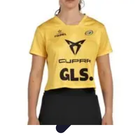
Biografías Futbol
Biografías
Tutoriales
Análisis
Listicles
Tendencias
Biografías Futbol