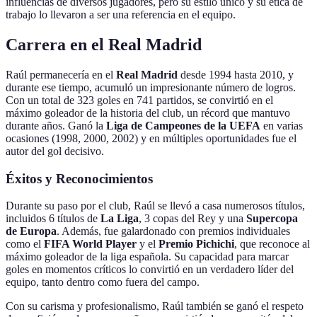
influencias de diversos jugadores, pero su estilo único y su ética de
trabajo lo llevaron a ser una referencia en el equipo.
Carrera en el Real Madrid
Raúl permanecería en el
Real Madrid
desde 1994 hasta 2010, y
durante ese tiempo, acumuló un impresionante número de logros.
Con un total de 323 goles en 741 partidos, se convirtió en el
máximo goleador de la historia del club, un récord que mantuvo
durante años. Ganó la
Liga de Campeones de la UEFA
en varias
ocasiones (1998, 2000, 2002) y en múltiples oportunidades fue el
autor del gol decisivo.
Éxitos y Reconocimientos
Durante su paso por el club, Raúl se llevó a casa numerosos títulos,
incluidos 6 títulos de
La Liga
, 3 copas del Rey y una
Supercopa
de Europa
. Además, fue galardonado con premios individuales
como el
FIFA World Player
y el
Premio Pichichi
, que reconoce al
máximo goleador de la liga española. Su capacidad para marcar
goles en momentos críticos lo convirtió en un verdadero líder del
equipo, tanto dentro como fuera del campo.
Con su carisma y profesionalismo, Raúl también se ganó el respeto