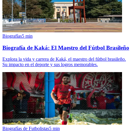
Biografías
5
min
Biografía de Kaká: El Maestro del Fútbol Brasileño
Explora la vida y carrera de Kaká, el maestro del fútbol brasileño.
Su impacto en el deporte y sus logros memorables.
Biografías de Futbolistas
5
min