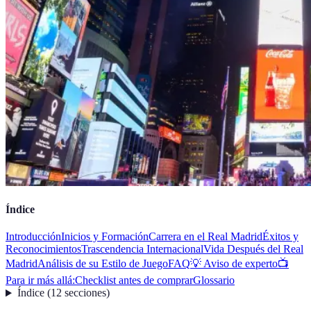
Índice
Introducción
Inicios y Formación
Carrera en el Real Madrid
Éxitos y
Reconocimientos
Trascendencia Internacional
Vida Después del Real
Madrid
Análisis de su Estilo de Juego
FAQ
💡 Aviso de experto
📺
Para ir más allá:
Checklist antes de comprar
Glossario
Índice
(
12
secciones
)