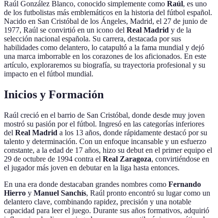
Raúl González Blanco, conocido simplemente como
Raúl
, es uno
de los futbolistas más emblemáticos en la historia del fútbol español.
Nacido en San Cristóbal de los Ángeles, Madrid, el 27 de junio de
1977, Raúl se convirtió en un icono del
Real Madrid
y de la
selección nacional española. Su carrera, destacada por sus
habilidades como delantero, lo catapultó a la fama mundial y dejó
una marca imborrable en los corazones de los aficionados. En este
artículo, exploraremos su biografía, su trayectoria profesional y su
impacto en el fútbol mundial.
Inicios y Formación
Raúl creció en el barrio de San Cristóbal, donde desde muy joven
mostró su pasión por el fútbol. Ingresó en las categorías inferiores
del
Real Madrid
a los 13 años, donde rápidamente destacó por su
talento y determinación. Con un enfoque incansable y un esfuerzo
constante, a la edad de 17 años, hizo su debut en el primer equipo el
29 de octubre de 1994 contra el
Real Zaragoza
, convirtiéndose en
el jugador más joven en debutar en la liga hasta entonces.
En una era donde destacaban grandes nombres como
Fernando
Hierro
y
Manuel Sanchís
, Raúl pronto encontró su lugar como un
delantero clave, combinando rapidez, precisión y una notable
capacidad para leer el juego. Durante sus años formativos, adquirió