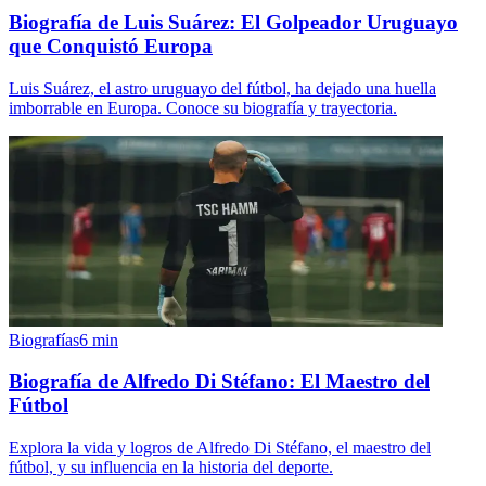
Biografía de Luis Suárez: El Golpeador Uruguayo
que Conquistó Europa
Luis Suárez, el astro uruguayo del fútbol, ha dejado una huella
imborrable en Europa. Conoce su biografía y trayectoria.
Biografías
6
min
Biografía de Alfredo Di Stéfano: El Maestro del
Fútbol
Explora la vida y logros de Alfredo Di Stéfano, el maestro del
fútbol, y su influencia en la historia del deporte.