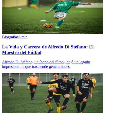
Biografías
6
min
La Vida y Carrera de Alfredo Di Stéfano: El
Maestro del Fútbol
Alfredo Di Stéfano, un ícono del fútbol, dejó un legado
impresionante que trasciende generaciones.