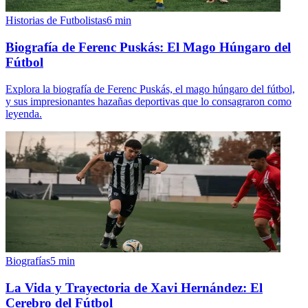
Historias de Futbolistas
6
min
Biografía de Ferenc Puskás: El Mago Húngaro del
Fútbol
Explora la biografía de Ferenc Puskás, el mago húngaro del fútbol,
y sus impresionantes hazañas deportivas que lo consagraron como
leyenda.
Biografías
5
min
La Vida y Trayectoria de Xavi Hernández: El
Cerebro del Fútbol