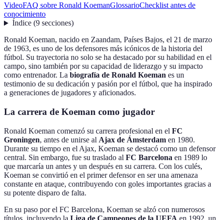
Video
FAQ sobre Ronald Koeman
Glossario
Checklist antes de
conocimiento
Índice
(
9
secciones
)
Ronald Koeman, nacido en Zaandam, Países Bajos, el 21 de marzo
de 1963, es uno de los defensores más icónicos de la historia del
fútbol. Su trayectoria no solo se ha destacado por su habilidad en el
campo, sino también por su capacidad de liderazgo y su impacto
como entrenador. La
biografía de Ronald Koeman
es un
testimonio de su dedicación y pasión por el fútbol, que ha inspirado
a generaciones de jugadores y aficionados.
La carrera de Koeman como jugador
Ronald Koeman comenzó su carrera profesional en el
FC
Groningen
, antes de unirse al
Ajax de Ámsterdam
en 1980.
Durante su tiempo en el Ajax, Koeman se destacó como un defensor
central. Sin embargo, fue su traslado al
FC Barcelona
en 1989 lo
que marcaría un antes y un después en su carrera. Con los culés,
Koeman se convirtió en el primer defensor en ser una amenaza
constante en ataque, contribuyendo con goles importantes gracias a
su potente disparo de falta.
En su paso por el FC Barcelona, Koeman se alzó con numerosos
títulos, incluyendo la
Liga de Campeones de la UEFA
en 1992, un