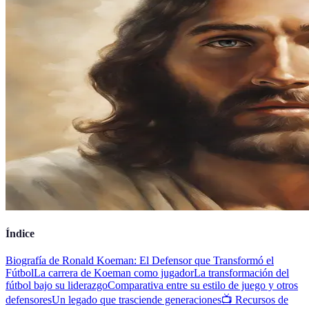
Índice
Biografía de Ronald Koeman: El Defensor que Transformó el
Fútbol
La carrera de Koeman como jugador
La transformación del
fútbol bajo su liderazgo
Comparativa entre su estilo de juego y otros
defensores
Un legado que trasciende generaciones
📺 Recursos de