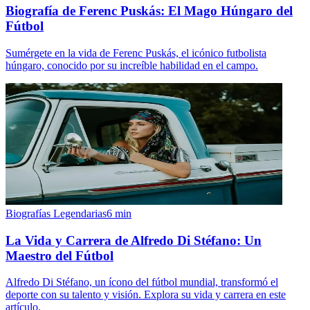
Biografía de Ferenc Puskás: El Mago Húngaro del
Fútbol
Sumérgete en la vida de Ferenc Puskás, el icónico futbolista
húngaro, conocido por su increíble habilidad en el campo.
Biografías Legendarias
6
min
La Vida y Carrera de Alfredo Di Stéfano: Un
Maestro del Fútbol
Alfredo Di Stéfano, un ícono del fútbol mundial, transformó el
deporte con su talento y visión. Explora su vida y carrera en este
artículo.