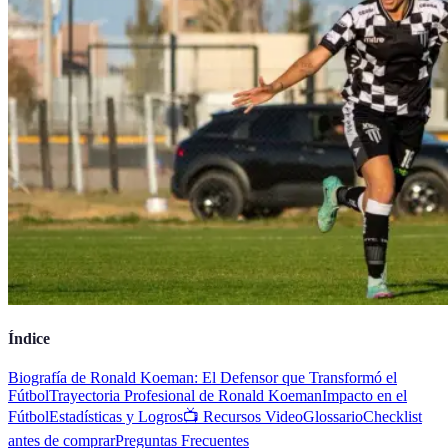
Índice
Biografía de Ronald Koeman: El Defensor que Transformó el
Fútbol
Trayectoria Profesional de Ronald Koeman
Impacto en el
Fútbol
Estadísticas y Logros
📺 Recursos Video
Glossario
Checklist
antes de comprar
Preguntas Frecuentes