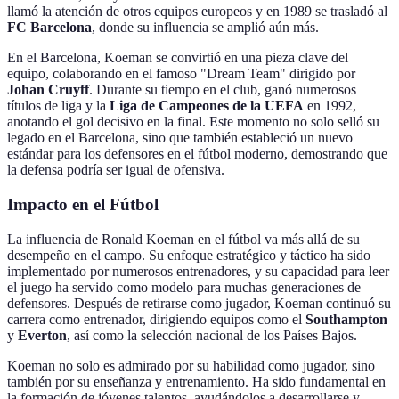
llamó la atención de otros equipos europeos y en 1989 se trasladó al
FC Barcelona
, donde su influencia se amplió aún más.
En el Barcelona, Koeman se convirtió en una pieza clave del
equipo, colaborando en el famoso "Dream Team" dirigido por
Johan Cruyff
. Durante su tiempo en el club, ganó numerosos
títulos de liga y la
Liga de Campeones de la UEFA
en 1992,
anotando el gol decisivo en la final. Este momento no solo selló su
legado en el Barcelona, sino que también estableció un nuevo
estándar para los defensores en el fútbol moderno, demostrando que
la defensa podría ser igual de ofensiva.
Impacto en el Fútbol
La influencia de Ronald Koeman en el fútbol va más allá de su
desempeño en el campo. Su enfoque estratégico y táctico ha sido
implementado por numerosos entrenadores, y su capacidad para leer
el juego ha servido como modelo para muchas generaciones de
defensores. Después de retirarse como jugador, Koeman continuó su
carrera como entrenador, dirigiendo equipos como el
Southampton
y
Everton
, así como la selección nacional de los Países Bajos.
Koeman no solo es admirado por su habilidad como jugador, sino
también por su enseñanza y entrenamiento. Ha sido fundamental en
la formación de jóvenes talentos, ayudándolos a desarrollarse y