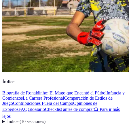
Índice
Biografía de Ronaldinho: El Mago que Encantó el Fútbol
Infancia y
Comienzos
La Carrera Profesional
Comparación de Estilos de
Juego
Contribuciones Fuera del Campo
Opiniones de
Expertos
FAQ
Glossario
Checklist antes de comprar
📺 Para ir más
lejos
Índice
(
10
secciones
)