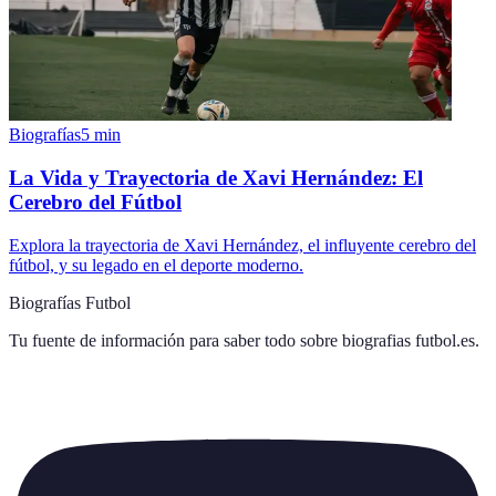
Biografías
5
min
La Vida y Trayectoria de Xavi Hernández: El
Cerebro del Fútbol
Explora la trayectoria de Xavi Hernández, el influyente cerebro del
fútbol, y su legado en el deporte moderno.
Biografías Futbol
Tu fuente de información para saber todo sobre
biografias futbol.es
.