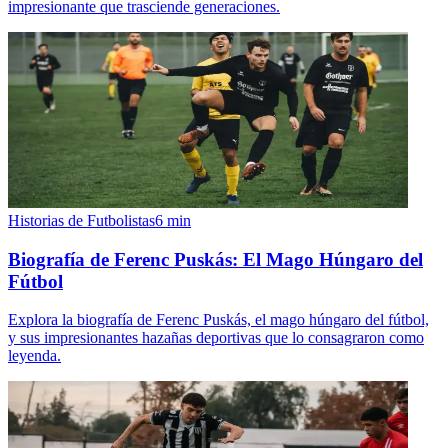
impresionante que trasciende generaciones.
Historias de Futbolistas
6
min
Biografía de Ferenc Puskás: El Mago Húngaro del
Fútbol
Explora la biografía de Ferenc Puskás, el mago húngaro del fútbol,
y sus impresionantes hazañas deportivas que lo consagraron como
leyenda.