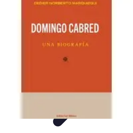
Biografías Futbol
Biografías
Tutoriales
Análisis
Listicles
Tendencias
Biografías Futbol