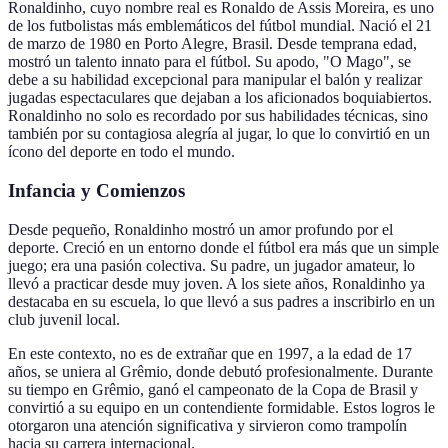
Ronaldinho, cuyo nombre real es Ronaldo de Assis Moreira, es uno
de los futbolistas más emblemáticos del fútbol mundial. Nació el 21
de marzo de 1980 en Porto Alegre, Brasil. Desde temprana edad,
mostró un talento innato para el fútbol. Su apodo, "O Mago", se
debe a su habilidad excepcional para manipular el balón y realizar
jugadas espectaculares que dejaban a los aficionados boquiabiertos.
Ronaldinho no solo es recordado por sus habilidades técnicas, sino
también por su contagiosa alegría al jugar, lo que lo convirtió en un
ícono del deporte en todo el mundo.
Infancia y Comienzos
Desde pequeño, Ronaldinho mostró un amor profundo por el
deporte. Creció en un entorno donde el fútbol era más que un simple
juego; era una pasión colectiva. Su padre, un jugador amateur, lo
llevó a practicar desde muy joven. A los siete años, Ronaldinho ya
destacaba en su escuela, lo que llevó a sus padres a inscribirlo en un
club juvenil local.
En este contexto, no es de extrañar que en 1997, a la edad de 17
años, se uniera al Grêmio, donde debutó profesionalmente. Durante
su tiempo en Grêmio, ganó el campeonato de la Copa de Brasil y
convirtió a su equipo en un contendiente formidable. Estos logros le
otorgaron una atención significativa y sirvieron como trampolín
hacia su carrera internacional.