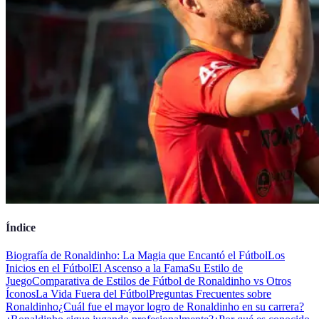
Índice
Biografía de Ronaldinho: La Magia que Encantó el Fútbol
Los
Inicios en el Fútbol
El Ascenso a la Fama
Su Estilo de
Juego
Comparativa de Estilos de Fútbol de Ronaldinho vs Otros
Íconos
La Vida Fuera del Fútbol
Preguntas Frecuentes sobre
Ronaldinho
¿Cuál fue el mayor logro de Ronaldinho en su carrera?