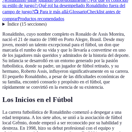
¿Ronaldinho sigue jugando profesionalmente?
¿Por qué es conocido
su estilo de juego?
¿Qué rol ha desempeñado Ronaldinho fuera del
campo de juego?
📺 Para ir más allá:
Glossario
Checklist antes de
comprar
Productos recomendados
Índice
(
15
secciones
)
Ronaldinho, cuyo nombre completo es Ronaldo de Assis Moreira,
nació el 21 de marzo de 1980 en Porto Alegre, Brasil. Desde muy
joven, mostró un talento excepcional para el fútbol, un don que
marcaría el rumbo de su vida y que lo llevaría a convertirse en uno
de los jugadores más queridos y admirados de la historia del deporte.
Su infancia se desarrolló en un entorno generado por la pasión
futbolística, donde su padre, un jugador de fútbol retirado, y su
hermano, Roberto Assis, influyeron significativamente en su carrera.
El pequeño Ronaldinho, a pesar de las dificultades económicas de
su familia, encontró consuelo y propósito en el fútbol, que
rápidamente se convirtió en la esencia de su existencia.
Los Inicios en el Fútbol
La carrera futbolística de Ronaldinho comenzó a despegar a una
edad temprana. A los siete años, se unió a la asociación de fútbol
local Grêmio, donde empezó a ser reconocido por su habilidad y
destreza. En 1998, hizo su debut profesional con el equipo y