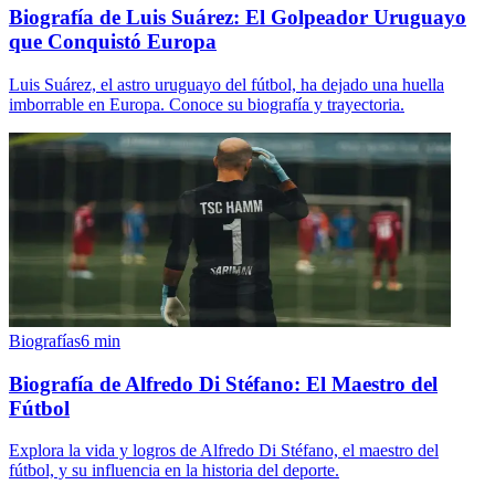
Biografía de Luis Suárez: El Golpeador Uruguayo
que Conquistó Europa
Luis Suárez, el astro uruguayo del fútbol, ha dejado una huella
imborrable en Europa. Conoce su biografía y trayectoria.
Biografías
6
min
Biografía de Alfredo Di Stéfano: El Maestro del
Fútbol
Explora la vida y logros de Alfredo Di Stéfano, el maestro del
fútbol, y su influencia en la historia del deporte.