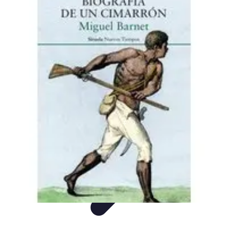
Biografías Futbol
Biografías
Tutoriales
Análisis
Listicles
Tendencias
Biografías Futbol