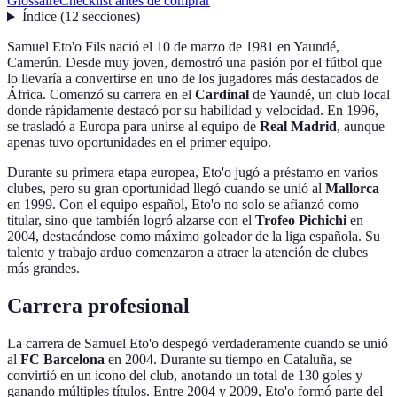
Glossaire
Checklist antes de comprar
Índice
(
12
secciones
)
Samuel Eto'o Fils nació el 10 de marzo de 1981 en Yaundé,
Camerún. Desde muy joven, demostró una pasión por el fútbol que
lo llevaría a convertirse en uno de los jugadores más destacados de
África. Comenzó su carrera en el
Cardinal
de Yaundé, un club local
donde rápidamente destacó por su habilidad y velocidad. En 1996,
se trasladó a Europa para unirse al equipo de
Real Madrid
, aunque
apenas tuvo oportunidades en el primer equipo.
Durante su primera etapa europea, Eto'o jugó a préstamo en varios
clubes, pero su gran oportunidad llegó cuando se unió al
Mallorca
en 1999. Con el equipo español, Eto'o no solo se afianzó como
titular, sino que también logró alzarse con el
Trofeo Pichichi
en
2004, destacándose como máximo goleador de la liga española. Su
talento y trabajo arduo comenzaron a atraer la atención de clubes
más grandes.
Carrera profesional
La carrera de Samuel Eto'o despegó verdaderamente cuando se unió
al
FC Barcelona
en 2004. Durante su tiempo en Cataluña, se
convirtió en un icono del club, anotando un total de 130 goles y
ganando múltiples títulos. Entre 2004 y 2009, Eto'o formó parte del