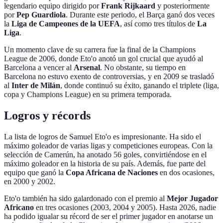
legendario equipo dirigido por
Frank Rijkaard
y posteriormente
por
Pep Guardiola
. Durante este periodo, el Barça ganó dos veces
la
Liga de Campeones de la UEFA
, así como tres títulos de
La
Liga
.
Un momento clave de su carrera fue la final de la Champions
League de 2006, donde Eto'o anotó un gol crucial que ayudó al
Barcelona a vencer al
Arsenal
. No obstante, su tiempo en
Barcelona no estuvo exento de controversias, y en 2009 se trasladó
al
Inter de Milán
, donde continuó su éxito, ganando el triplete (liga,
copa y Champions League) en su primera temporada.
Logros y récords
La lista de logros de Samuel Eto'o es impresionante. Ha sido el
máximo goleador de varias ligas y competiciones europeas. Con la
selección de Camerún, ha anotado 56 goles, convirtiéndose en el
máximo goleador en la historia de su país. Además, fue parte del
equipo que ganó la
Copa Africana de Naciones
en dos ocasiones,
en 2000 y 2002.
Eto'o también ha sido galardonado con el premio al
Mejor Jugador
Africano
en tres ocasiones (2003, 2004 y 2005). Hasta 2026, nadie
ha podido igualar su récord de ser el primer jugador en anotarse un