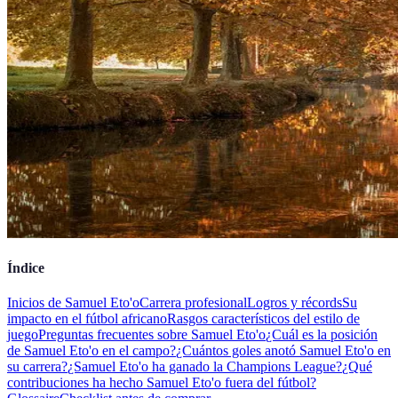
Índice
Inicios de Samuel Eto'o
Carrera profesional
Logros y récords
Su
impacto en el fútbol africano
Rasgos característicos del estilo de
juego
Preguntas frecuentes sobre Samuel Eto'o
¿Cuál es la posición
de Samuel Eto'o en el campo?
¿Cuántos goles anotó Samuel Eto'o en
su carrera?
¿Samuel Eto'o ha ganado la Champions League?
¿Qué
contribuciones ha hecho Samuel Eto'o fuera del fútbol?