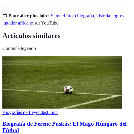
📺
Pour aller plus loin :
Samuel Eto'o biografía, historia, logros,
jugador africano
sur YouTube
Artículos similares
Continúa leyendo
Biografías de Leyendas
6
min
Biografía de Ferenc Puskás: El Mago Húngaro del
Fútbol