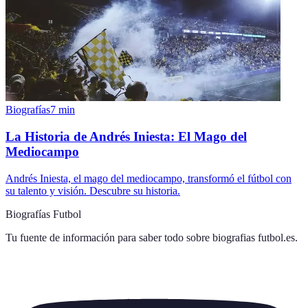
Biografías
7
min
La Historia de Andrés Iniesta: El Mago del
Mediocampo
Andrés Iniesta, el mago del mediocampo, transformó el fútbol con
su talento y visión. Descubre su historia.
Biografías Futbol
Tu fuente de información para saber todo sobre
biografias futbol.es
.