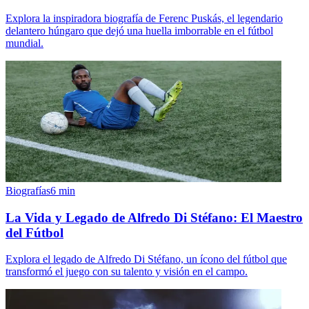
Explora la inspiradora biografía de Ferenc Puskás, el legendario
delantero húngaro que dejó una huella imborrable en el fútbol
mundial.
Biografías
6
min
La Vida y Legado de Alfredo Di Stéfano: El Maestro
del Fútbol
Explora el legado de Alfredo Di Stéfano, un ícono del fútbol que
transformó el juego con su talento y visión en el campo.