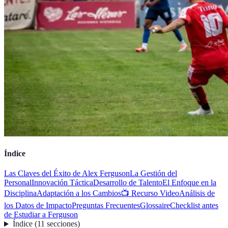
Índice
Las Claves del Éxito de Alex Ferguson
La Gestión del
Personal
Innovación Táctica
Desarrollo de Talento
El Enfoque en la
Disciplina
Adaptación a los Cambios
📺 Recurso Video
Análisis de
los Datos de Impacto
Preguntas Frecuentes
Glossaire
Checklist antes
de Estudiar a Ferguson
Índice
(
11
secciones
)