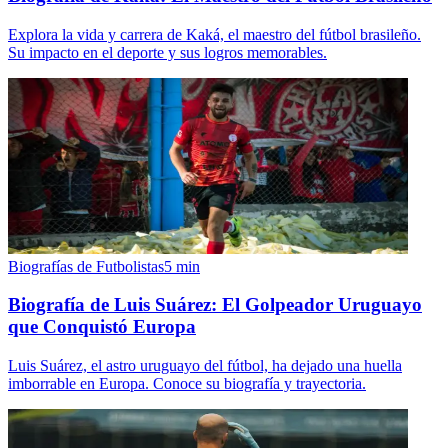
Explora la vida y carrera de Kaká, el maestro del fútbol brasileño.
Su impacto en el deporte y sus logros memorables.
Biografías de Futbolistas
5
min
Biografía de Luis Suárez: El Golpeador Uruguayo
que Conquistó Europa
Luis Suárez, el astro uruguayo del fútbol, ha dejado una huella
imborrable en Europa. Conoce su biografía y trayectoria.