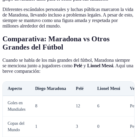
Diferentes escándalos personales y luchas públicas marcaron la vida
de Maradona, llevando incluso a problemas legales. A pesar de esto,
siempre se mantuvo como una figura amada y respetada por
millones alrededor del mundo.
Comparativa: Maradona vs Otros
Grandes del Fútbol
Cuando se habla de los más grandes del fútbol, Maradona siempre
se menciona junto a jugadores como
Pelé
y
Lionel Messi
. Aquí una
breve comparación:
Aspecto
Diego Maradona
Pelé
Lionel Messi
Ver
Goles en
8
12
6
Pel
Mundiales
Copas del
1
3
0
Pel
Mundo