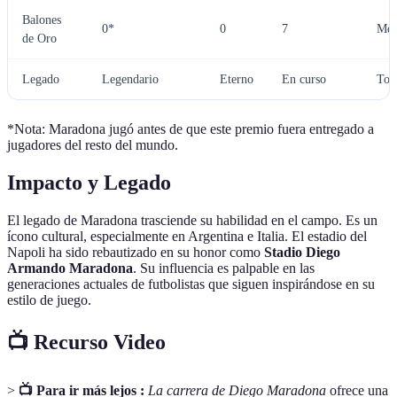
Balones
0*
0
7
Mes
de Oro
Legado
Legendario
Eterno
En curso
Tod
*Nota: Maradona jugó antes de que este premio fuera entregado a
jugadores del resto del mundo.
Impacto y Legado
El legado de Maradona trasciende su habilidad en el campo. Es un
ícono cultural, especialmente en Argentina e Italia. El estadio del
Napoli ha sido rebautizado en su honor como
Stadio Diego
Armando Maradona
. Su influencia es palpable en las
generaciones actuales de futbolistas que siguen inspirándose en su
estilo de juego.
📺 Recurso Video
>
📺 Para ir más lejos :
La carrera de Diego Maradona
ofrece una