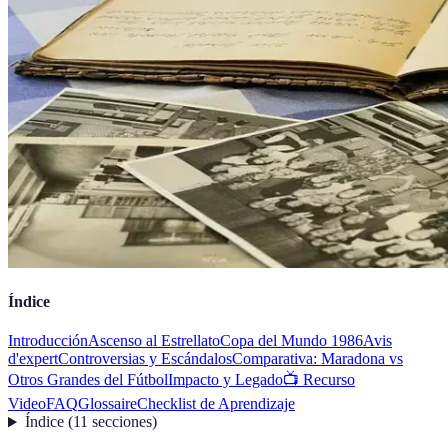
Índice
Introducción
Ascenso al Estrellato
Copa del Mundo 1986
Avis
d'expert
Controversias y Escándalos
Comparativa: Maradona vs
Otros Grandes del Fútbol
Impacto y Legado
📺 Recurso
Video
FAQ
Glossaire
Checklist de Aprendizaje
Índice
(
11
secciones
)