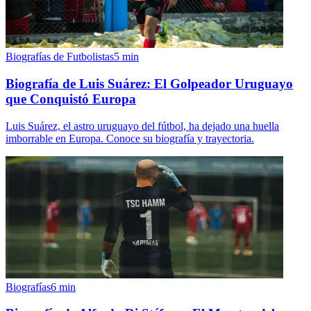
Biografías de Futbolistas
5
min
Biografía de Luis Suárez: El Golpeador Uruguayo
que Conquistó Europa
Luis Suárez, el astro uruguayo del fútbol, ha dejado una huella
imborrable en Europa. Conoce su biografía y trayectoria.
Biografías
6
min