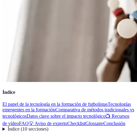
Índice
El papel de la tecnología en la formación de futbolistas
Tecnologías
emergentes en la formación
Comparativa de métodos tradicionales vs
tecnológicos
Datos clave sobre el impacto tecnológico
📺 Recursos
de vídeo
FAQ
💡 Aviso de experto
Checklist
Glossaire
Conclusión
Índice
(
10
secciones
)