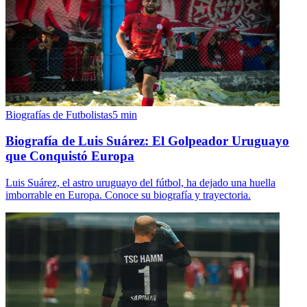
Biografías de Futbolistas
5
min
Biografía de Luis Suárez: El Golpeador Uruguayo
que Conquistó Europa
Luis Suárez, el astro uruguayo del fútbol, ha dejado una huella
imborrable en Europa. Conoce su biografía y trayectoria.