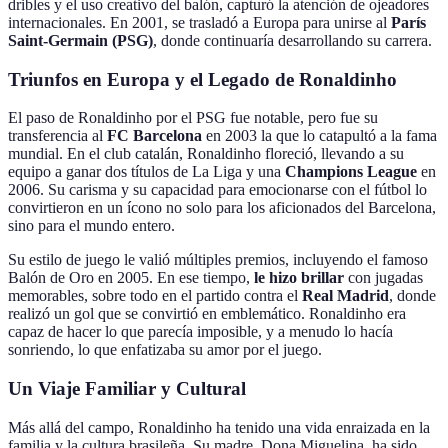
dribles y el uso creativo del balón, capturó la atención de ojeadores
internacionales. En 2001, se trasladó a Europa para unirse al
París
Saint-Germain (PSG)
, donde continuaría desarrollando su carrera.
Triunfos en Europa y el Legado de Ronaldinho
El paso de Ronaldinho por el PSG fue notable, pero fue su
transferencia al
FC Barcelona
en 2003 la que lo catapultó a la fama
mundial. En el club catalán, Ronaldinho floreció, llevando a su
equipo a ganar dos títulos de La Liga y una
Champions League
en
2006. Su carisma y su capacidad para emocionarse con el fútbol lo
convirtieron en un ícono no solo para los aficionados del Barcelona,
sino para el mundo entero.
Su estilo de juego le valió múltiples premios, incluyendo el famoso
Balón de Oro en 2005. En ese tiempo,
le hizo brillar
con jugadas
memorables, sobre todo en el partido contra el
Real Madrid
, donde
realizó un gol que se convirtió en emblemático. Ronaldinho era
capaz de hacer lo que parecía imposible, y a menudo lo hacía
sonriendo, lo que enfatizaba su amor por el juego.
Un Viaje Familiar y Cultural
Más allá del campo, Ronaldinho ha tenido una vida enraizada en la
familia y la cultura brasileña. Su madre, Dona Miguelina, ha sido