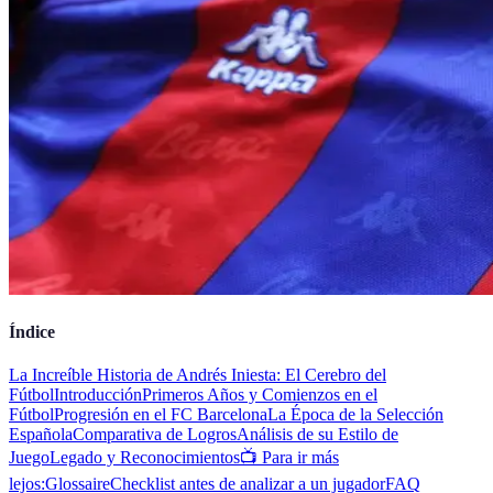
Índice
La Increíble Historia de Andrés Iniesta: El Cerebro del
Fútbol
Introducción
Primeros Años y Comienzos en el
Fútbol
Progresión en el FC Barcelona
La Época de la Selección
Española
Comparativa de Logros
Análisis de su Estilo de
Juego
Legado y Reconocimientos
📺 Para ir más
lejos:
Glossaire
Checklist antes de analizar a un jugador
FAQ