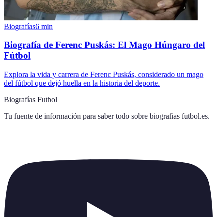
Biografías
6
min
Biografía de Ferenc Puskás: El Mago Húngaro del
Fútbol
Explora la vida y carrera de Ferenc Puskás, considerado un mago
del fútbol que dejó huella en la historia del deporte.
Biografías Futbol
Tu fuente de información para saber todo sobre
biografias futbol.es
.