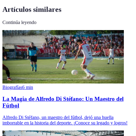
Artículos similares
Continúa leyendo
Biografías
6
min
La Magia de Alfredo Di Stéfano: Un Maestro del
Fútbol
Alfredo Di Stéfano, un maestro del fútbol, dejó una huella
imborrable en la historia del deporte. ¡Conoce su legado y logros!