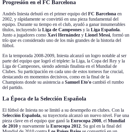
Progresión en el FC Barcelona
Andrés Iniesta debutó en el primer equipo del
FC Barcelona
en
2002, y rápidamente se convirtió en una pieza fundamental del
equipo. Durante su tiempo en el club, ayudó a ganar innumerables
títulos, incluyendo la
Liga de Campeones
y la
Liga Española
.
Junto a jugadores como
Xavi Hernández
y
Lionel Messi
, formó un
trío que es considerado uno de los más grandes de la historia del
fútbol.
En la temporada 2008-2009, Iniesta alcanzó un logro notable al ser
parte del equipo que logró el triplete: la Liga, la Copa del Rey y la
Liga de Campeones, siendo además finalista en el Mundial de
Clubes. Su participación en cada uno de estos torneos fue crucial,
destacando en momentos decisivos, como en la final de la
Champions donde su asistencia a
Samuel Eto'o
cambió el rumbo
del partido.
La Época de la Selección Española
El fútbol de Iniesta no se limitó a su desempeño en clubes. Con la
Selección Española
, su trayectoria alcanzó un nuevo nivel. Fue una
pieza clave en el equipo que ganó la
Eurocopa 2008
, el
Mundial
de 2010
y nuevamente la
Eurocopa 2012
. Su gol en la final del
Mundial de 2010 contra
Los Países Bajos
se convertirá en un