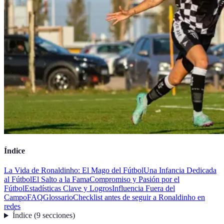
Índice
La Vida de Ronaldinho: El Mago del Fútbol
Una Infancia Dedicada
al Fútbol
El Salto a la Fama
Compromiso y Pasión por el
Fútbol
Estadísticas Clave y Logros
Influencia Fuera del
Campo
FAQ
Glossario
Checklist antes de seguir a Ronaldinho en
redes
Índice
(
9
secciones
)