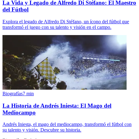
La Vida y Legado de Alfredo Di Stéfano: El Maestro
del Fútbol
Explora el legado de Alfredo Di Stéfano, un ícono del fútbol que
transformó el juego con su talento y visión en el campo.
Biografías
7
min
La Historia de Andrés Iniesta: El Mago del
Mediocampo
Andrés Iniesta, el mago del mediocampo, transformó el fútbol con
su talento y visión. Descubre su historia.