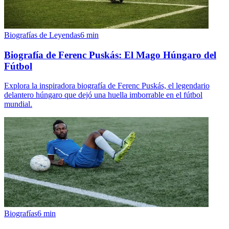
Biografías de Leyendas
6
min
Biografía de Ferenc Puskás: El Mago Húngaro del
Fútbol
Explora la inspiradora biografía de Ferenc Puskás, el legendario
delantero húngaro que dejó una huella imborrable en el fútbol
mundial.
Biografías
6
min