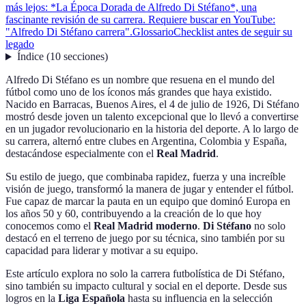
más lejos: *La Época Dorada de Alfredo Di Stéfano*, una
fascinante revisión de su carrera. Requiere buscar en YouTube:
"Alfredo Di Stéfano carrera".
Glossario
Checklist antes de seguir su
legado
Índice
(
10
secciones
)
Alfredo Di Stéfano es un nombre que resuena en el mundo del
fútbol como uno de los íconos más grandes que haya existido.
Nacido en Barracas, Buenos Aires, el 4 de julio de 1926, Di Stéfano
mostró desde joven un talento excepcional que lo llevó a convertirse
en un jugador revolucionario en la historia del deporte. A lo largo de
su carrera, alternó entre clubes en Argentina, Colombia y España,
destacándose especialmente con el
Real Madrid
.
Su estilo de juego, que combinaba rapidez, fuerza y una increíble
visión de juego, transformó la manera de jugar y entender el fútbol.
Fue capaz de marcar la pauta en un equipo que dominó Europa en
los años 50 y 60, contribuyendo a la creación de lo que hoy
conocemos como el
Real Madrid moderno
.
Di Stéfano
no solo
destacó en el terreno de juego por su técnica, sino también por su
capacidad para liderar y motivar a su equipo.
Este artículo explora no solo la carrera futbolística de Di Stéfano,
sino también su impacto cultural y social en el deporte. Desde sus
logros en la
Liga Española
hasta su influencia en la selección