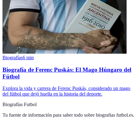
Biografías
6
min
Biografía de Ferenc Puskás: El Mago Húngaro del
Fútbol
Explora la vida y carrera de Ferenc Puskás, considerado un mago
del fútbol que dejó huella en la historia del deporte.
Biografías Futbol
Tu fuente de información para saber todo sobre
biografias futbol.es
.