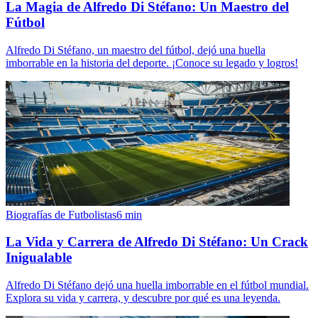
La Magia de Alfredo Di Stéfano: Un Maestro del
Fútbol
Alfredo Di Stéfano, un maestro del fútbol, dejó una huella
imborrable en la historia del deporte. ¡Conoce su legado y logros!
Biografías de Futbolistas
6
min
La Vida y Carrera de Alfredo Di Stéfano: Un Crack
Inigualable
Alfredo Di Stéfano dejó una huella imborrable en el fútbol mundial.
Explora su vida y carrera, y descubre por qué es una leyenda.