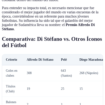
Para entender su impacto total, es necesario mencionar que fue
considerado el mejor jugador del mundo en varias encuestas de la
época, convirtiéndose en un referente para muchos jóvenes
futbolistas. Su influencia ha sido tal que el galardón del mejor
jugador de Sudamérica lleva su nombre: el
Premio Alfredo Di
Stéfano
.
Comparativa: Di Stéfano vs. Otros Íconos
del Fútbol
Criterio
Alfredo Di Stéfano
Pelé
Diego Maradona
Goles en
643
308
268 (Nápoles)
clubes
(Santos)
Títulos
19
25
15
(Club)
Balones
2
1
1