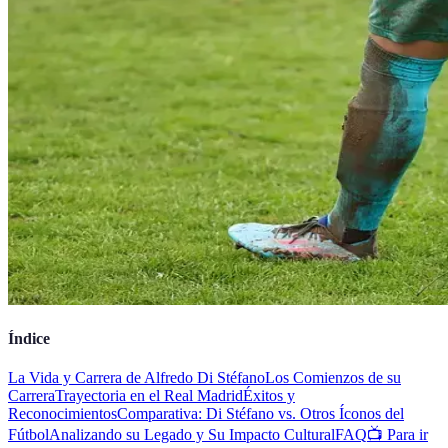
Índice
La Vida y Carrera de Alfredo Di Stéfano
Los Comienzos de su
Carrera
Trayectoria en el Real Madrid
Éxitos y
Reconocimientos
Comparativa: Di Stéfano vs. Otros Íconos del
Fútbol
Analizando su Legado y Su Impacto Cultural
FAQ
📺 Para ir