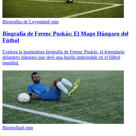
Biografías de Leyendas
6
min
Biografía de Ferenc Puskás: El Mago Húngaro del
Fútbol
Explora la inspiradora biografía de Ferenc Puskás, el legendario
delantero húngaro que dejó una huella imborrable en el fútbol
mundial.
Biografías
6
min