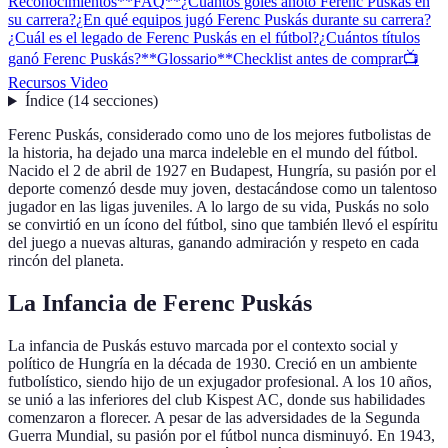
Reconocimientos
**FAQ**
¿Cuántos goles anotó Ferenc Puskás en
su carrera?
¿En qué equipos jugó Ferenc Puskás durante su carrera?
¿Cuál es el legado de Ferenc Puskás en el fútbol?
¿Cuántos títulos
ganó Ferenc Puskás?
**Glossario**
Checklist antes de comprar
📺
Recursos Video
Índice
(
14
secciones
)
Ferenc Puskás, considerado como uno de los mejores futbolistas de
la historia, ha dejado una marca indeleble en el mundo del fútbol.
Nacido el 2 de abril de 1927 en Budapest, Hungría, su pasión por el
deporte comenzó desde muy joven, destacándose como un talentoso
jugador en las ligas juveniles. A lo largo de su vida, Puskás no solo
se convirtió en un ícono del fútbol, sino que también llevó el espíritu
del juego a nuevas alturas, ganando admiración y respeto en cada
rincón del planeta.
La Infancia de Ferenc Puskás
La infancia de Puskás estuvo marcada por el contexto social y
político de Hungría en la década de 1930. Creció en un ambiente
futbolístico, siendo hijo de un exjugador profesional. A los 10 años,
se unió a las inferiores del club Kispest AC, donde sus habilidades
comenzaron a florecer. A pesar de las adversidades de la Segunda
Guerra Mundial, su pasión por el fútbol nunca disminuyó. En 1943,