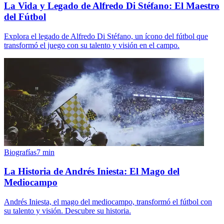
La Vida y Legado de Alfredo Di Stéfano: El Maestro
del Fútbol
Explora el legado de Alfredo Di Stéfano, un ícono del fútbol que
transformó el juego con su talento y visión en el campo.
Biografías
7
min
La Historia de Andrés Iniesta: El Mago del
Mediocampo
Andrés Iniesta, el mago del mediocampo, transformó el fútbol con
su talento y visión. Descubre su historia.