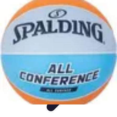
Biografías Futbol
Biografías
Tutoriales
Análisis
Listicles
Tendencias
Biografías Futbol