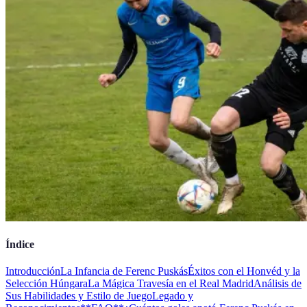
Índice
Introducción
La Infancia de Ferenc Puskás
Éxitos con el Honvéd y la
Selección Húngara
La Mágica Travesía en el Real Madrid
Análisis de
Sus Habilidades y Estilo de Juego
Legado y