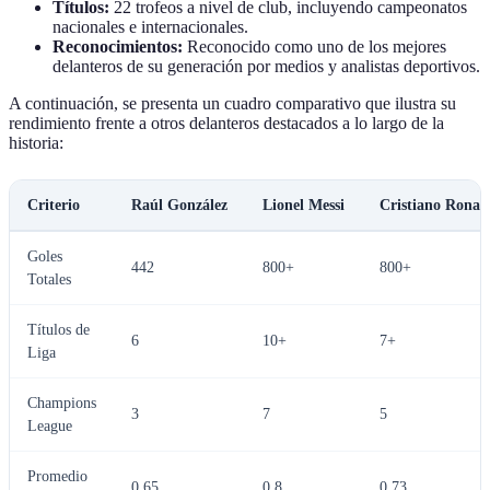
Títulos:
22 trofeos a nivel de club, incluyendo campeonatos
nacionales e internacionales.
Reconocimientos:
Reconocido como uno de los mejores
delanteros de su generación por medios y analistas deportivos.
A continuación, se presenta un cuadro comparativo que ilustra su
rendimiento frente a otros delanteros destacados a lo largo de la
historia:
Criterio
Raúl González
Lionel Messi
Cristiano Ronal
Goles
442
800+
800+
Totales
Títulos de
6
10+
7+
Liga
Champions
3
7
5
League
Promedio
0.65
0.8
0.73