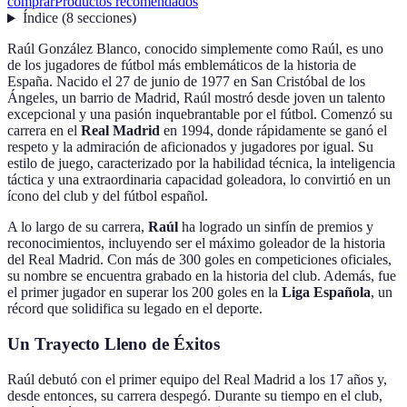
comprar
Productos recomendados
Índice
(
8
secciones
)
Raúl González Blanco, conocido simplemente como Raúl, es uno
de los jugadores de fútbol más emblemáticos de la historia de
España. Nacido el 27 de junio de 1977 en San Cristóbal de los
Ángeles, un barrio de Madrid, Raúl mostró desde joven un talento
excepcional y una pasión inquebrantable por el fútbol. Comenzó su
carrera en el
Real Madrid
en 1994, donde rápidamente se ganó el
respeto y la admiración de aficionados y jugadores por igual. Su
estilo de juego, caracterizado por la habilidad técnica, la inteligencia
táctica y una extraordinaria capacidad goleadora, lo convirtió en un
ícono del club y del fútbol español.
A lo largo de su carrera,
Raúl
ha logrado un sinfín de premios y
reconocimientos, incluyendo ser el máximo goleador de la historia
del Real Madrid. Con más de 300 goles en competiciones oficiales,
su nombre se encuentra grabado en la historia del club. Además, fue
el primer jugador en superar los 200 goles en la
Liga Española
, un
récord que solidifica su legado en el deporte.
Un Trayecto Lleno de Éxitos
Raúl debutó con el primer equipo del Real Madrid a los 17 años y,
desde entonces, su carrera despegó. Durante su tiempo en el club,