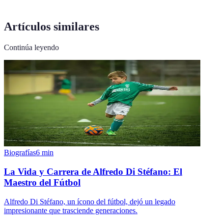
Artículos similares
Continúa leyendo
Biografías
6
min
La Vida y Carrera de Alfredo Di Stéfano: El
Maestro del Fútbol
Alfredo Di Stéfano, un ícono del fútbol, dejó un legado
impresionante que trasciende generaciones.