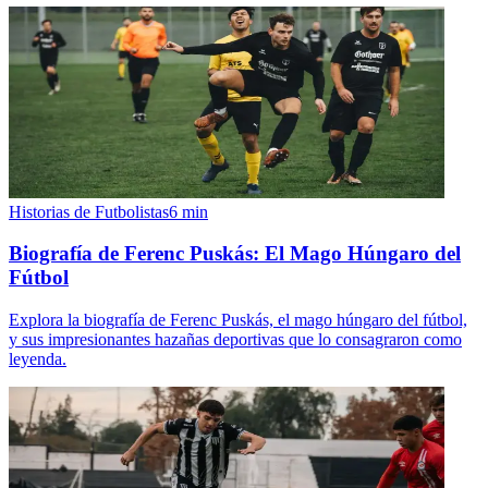
Historias de Futbolistas
6
min
Biografía de Ferenc Puskás: El Mago Húngaro del
Fútbol
Explora la biografía de Ferenc Puskás, el mago húngaro del fútbol,
y sus impresionantes hazañas deportivas que lo consagraron como
leyenda.