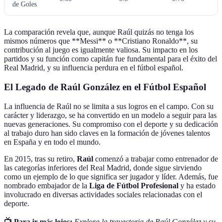
de Goles
La comparación revela que, aunque Raúl quizás no tenga los
mismos números que **Messi** o **Cristiano Ronaldo**, su
contribución al juego es igualmente valiosa. Su impacto en los
partidos y su función como capitán fue fundamental para el éxito del
Real Madrid, y su influencia perdura en el fútbol español.
El Legado de Raúl González en el Fútbol Español
La influencia de Raúl no se limita a sus logros en el campo. Con su
carácter y liderazgo, se ha convertido en un modelo a seguir para las
nuevas generaciones. Su compromiso con el deporte y su dedicación
al trabajo duro han sido claves en la formación de jóvenes talentos
en España y en todo el mundo.
En 2015, tras su retiro,
Raúl
comenzó a trabajar como entrenador de
las categorías inferiores del Real Madrid, donde sigue sirviendo
como un ejemplo de lo que significa ser jugador y líder. Además, fue
nombrado embajador de la
Liga de Fútbol Profesional
y ha estado
involucrado en diversas actividades sociales relacionadas con el
deporte.
📺 Para ir más lejos:
Explora la trayectoria de Raúl González y su