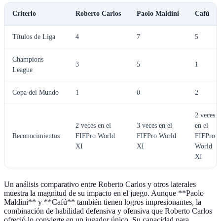
Criterio
Roberto Carlos
Paolo Maldini
Cafú
Títulos de Liga
4
7
5
Champions
3
5
1
League
Copa del Mundo
1
0
2
2 veces
2 veces en el
3 veces en el
en el
Reconocimientos
FIFPro World
FIFPro World
FIFPro
XI
XI
World
XI
Un análisis comparativo entre Roberto Carlos y otros laterales
muestra la magnitud de su impacto en el juego. Aunque **Paolo
Maldini** y **Cafú** también tienen logros impresionantes, la
combinación de habilidad defensiva y ofensiva que Roberto Carlos
ofreció lo convierte en un jugador único. Su capacidad para