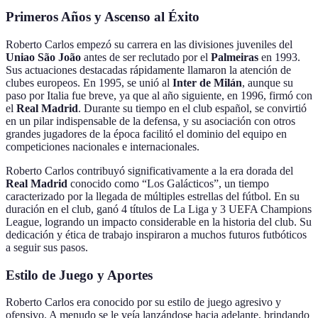
Primeros Años y Ascenso al Éxito
Roberto Carlos empezó su carrera en las divisiones juveniles del
Uniao São João
antes de ser reclutado por el
Palmeiras
en 1993.
Sus actuaciones destacadas rápidamente llamaron la atención de
clubes europeos. En 1995, se unió al
Inter de Milán
, aunque su
paso por Italia fue breve, ya que al año siguiente, en 1996, firmó con
el
Real Madrid
. Durante su tiempo en el club español, se convirtió
en un pilar indispensable de la defensa, y su asociación con otros
grandes jugadores de la época facilitó el dominio del equipo en
competiciones nacionales e internacionales.
Roberto Carlos contribuyó significativamente a la era dorada del
Real Madrid
conocido como “Los Galácticos”, un tiempo
caracterizado por la llegada de múltiples estrellas del fútbol. En su
duración en el club, ganó 4 títulos de La Liga y 3 UEFA Champions
League, logrando un impacto considerable en la historia del club. Su
dedicación y ética de trabajo inspiraron a muchos futuros futbóticos
a seguir sus pasos.
Estilo de Juego y Aportes
Roberto Carlos era conocido por su estilo de juego agresivo y
ofensivo. A menudo se le veía lanzándose hacia adelante, brindando