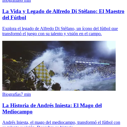
Biografías
6
min
La Vida y Legado de Alfredo Di Stéfano: El Maestro
del Fútbol
Explora el legado de Alfredo Di Stéfano, un ícono del fútbol que
transformó el juego con su talento y visión en el campo.
Biografías
7
min
La Historia de Andrés Iniesta: El Mago del
Mediocampo
Andrés Iniesta, el mago del mediocampo, transformó el fútbol con