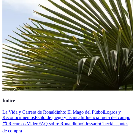
Índice
La Vida y Carrera de Ronaldinho: El Mago del Fútbol
Logros y
Reconocimientos
Estilo de juego y técnica
Influencia fuera del campo
📺 Recursos Vídeo
FAQ sobre Ronaldinho
Glossario
Checklist antes
de compra