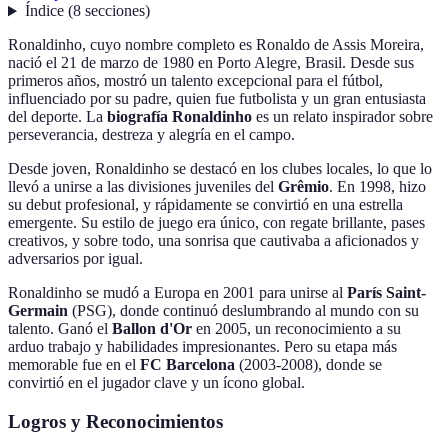
Índice
(
8
secciones
)
Ronaldinho, cuyo nombre completo es Ronaldo de Assis Moreira,
nació el 21 de marzo de 1980 en Porto Alegre, Brasil. Desde sus
primeros años, mostró un talento excepcional para el fútbol,
influenciado por su padre, quien fue futbolista y un gran entusiasta
del deporte. La
biografía Ronaldinho
es un relato inspirador sobre
perseverancia, destreza y alegría en el campo.
Desde joven, Ronaldinho se destacó en los clubes locales, lo que lo
llevó a unirse a las divisiones juveniles del
Grêmio
. En 1998, hizo
su debut profesional, y rápidamente se convirtió en una estrella
emergente. Su estilo de juego era único, con regate brillante, pases
creativos, y sobre todo, una sonrisa que cautivaba a aficionados y
adversarios por igual.
Ronaldinho se mudó a Europa en 2001 para unirse al
París Saint-
Germain
(PSG), donde continuó deslumbrando al mundo con su
talento. Ganó el
Ballon d'Or
en 2005, un reconocimiento a su
arduo trabajo y habilidades impresionantes. Pero su etapa más
memorable fue en el
FC Barcelona
(2003-2008), donde se
convirtió en el jugador clave y un ícono global.
Logros y Reconocimientos