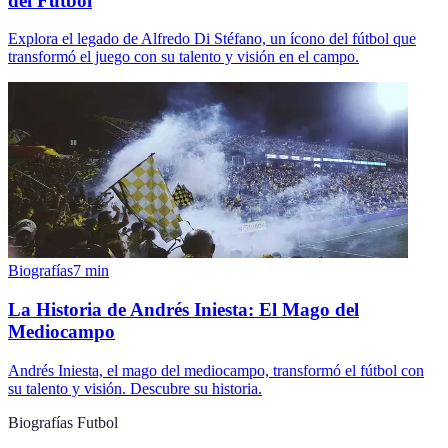
del Fútbol
Explora el legado de Alfredo Di Stéfano, un ícono del fútbol que
transformó el juego con su talento y visión en el campo.
Biografías
7
min
La Historia de Andrés Iniesta: El Mago del
Mediocampo
Andrés Iniesta, el mago del mediocampo, transformó el fútbol con
su talento y visión. Descubre su historia.
Biografías Futbol