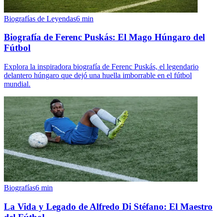
Biografías de Leyendas
6
min
Biografía de Ferenc Puskás: El Mago Húngaro del
Fútbol
Explora la inspiradora biografía de Ferenc Puskás, el legendario
delantero húngaro que dejó una huella imborrable en el fútbol
mundial.
Biografías
6
min
La Vida y Legado de Alfredo Di Stéfano: El Maestro