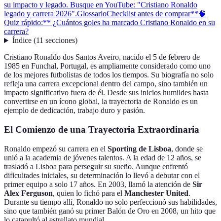
su impacto y legado. Busque en YouTube: "Cristiano Ronaldo
legado y carrera 2026".
Glossario
Checklist antes de comprar
**🧠
Quiz rápido:** ¿Cuántos goles ha marcado Cristiano Ronaldo en su
carrera?
Índice
(
11
secciones
)
Cristiano Ronaldo dos Santos Aveiro, nacido el 5 de febrero de
1985 en Funchal, Portugal, es ampliamente considerado como uno
de los mejores futbolistas de todos los tiempos. Su biografía no solo
refleja una carrera excepcional dentro del campo, sino también un
impacto significativo fuera de él. Desde sus inicios humildes hasta
convertirse en un ícono global, la trayectoria de Ronaldo es un
ejemplo de dedicación, trabajo duro y pasión.
El Comienzo de una Trayectoria Extraordinaria
Ronaldo empezó su carrera en el
Sporting de Lisboa
, donde se
unió a la academia de jóvenes talentos. A la edad de 12 años, se
trasladó a Lisboa para perseguir su sueño. Aunque enfrentó
dificultades iniciales, su determinación lo llevó a debutar con el
primer equipo a solo 17 años. En 2003, llamó la atención de
Sir
Alex Ferguson
, quien lo fichó para el
Manchester United
.
Durante su tiempo allí, Ronaldo no solo perfeccionó sus habilidades,
sino que también ganó su primer Balón de Oro en 2008, un hito que
lo catapultó al estrellato mundial.