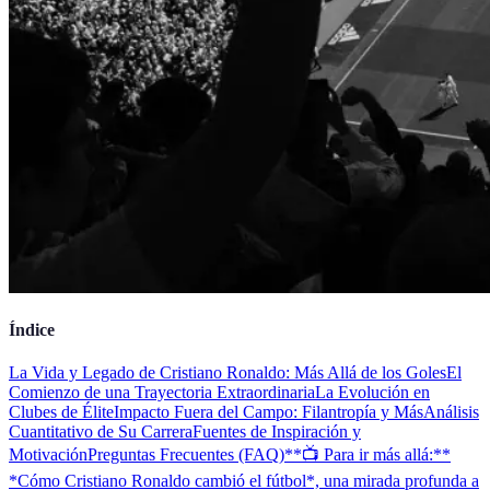
Índice
La Vida y Legado de Cristiano Ronaldo: Más Allá de los Goles
El
Comienzo de una Trayectoria Extraordinaria
La Evolución en
Clubes de Élite
Impacto Fuera del Campo: Filantropía y Más
Análisis
Cuantitativo de Su Carrera
Fuentes de Inspiración y
Motivación
Preguntas Frecuentes (FAQ)
**📺 Para ir más allá:**
*Cómo Cristiano Ronaldo cambió el fútbol*, una mirada profunda a