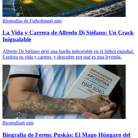
Biografías de Futbolistas
6
min
La Vida y Carrera de Alfredo Di Stéfano: Un Crack
Inigualable
Alfredo Di Stéfano dejó una huella imborrable en el fútbol mundial.
Explora su vida y carrera, y descubre por qué es una leyenda.
Biografías
6
min
Biografía de Ferenc Puskás: El Mago Húngaro del