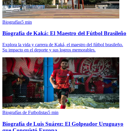
Biografías
5
min
Biografía de Kaká: El Maestro del Fútbol Brasileño
Explora la vida y carrera de Kaká, el maestro del fútbol brasileño.
Su impacto en el deporte y sus logros memorables.
Biografías de Futbolistas
5
min
Biografía de Luis Suárez: El Golpeador Uruguayo
que Conquistó Europa