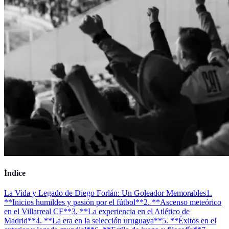
Índice
La Vida y Legado de Diego Forlán: Un Goleador Memorables
1.
**Inicios humildes y pasión por el fútbol**
2. **Ascenso meteórico
en el Villarreal CF**
3. **La experiencia en el Atlético de
Madrid**
4. **La era en la selección uruguaya**
5. **Éxitos en el