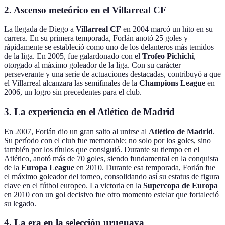
2.
Ascenso meteórico en el Villarreal CF
La llegada de Diego a
Villarreal CF
en 2004 marcó un hito en su
carrera. En su primera temporada, Forlán anotó 25 goles y
rápidamente se estableció como uno de los delanteros más temidos
de la liga. En 2005, fue galardonado con el
Trofeo Pichichi
,
otorgado al máximo goleador de la liga. Con su carácter
perseverante y una serie de actuaciones destacadas, contribuyó a que
el Villarreal alcanzara las semifinales de la
Champions League
en
2006, un logro sin precedentes para el club.
3.
La experiencia en el Atlético de Madrid
En 2007, Forlán dio un gran salto al unirse al
Atlético de Madrid
.
Su período con el club fue memorable; no solo por los goles, sino
también por los títulos que consiguió. Durante su tiempo en el
Atlético, anotó más de 70 goles, siendo fundamental en la conquista
de la
Europa League
en 2010. Durante esa temporada, Forlán fue
el máximo goleador del torneo, consolidando así su estatus de figura
clave en el fútbol europeo. La victoria en la
Supercopa de Europa
en 2010 con un gol decisivo fue otro momento estelar que fortaleció
su legado.
4.
La era en la selección uruguaya