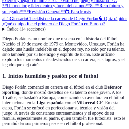
exterior y legado mundial**
6. **Estilo de juego y filosofía**
7.
**Un mentor y líder dentro y fuera del campo**
8. **Reto futuro y
su legado**
**Revisión General**
📺 Para ir más
allá:
Glossario
Checklist de la carrera de Diego Forlán
🧠 Quiz rápido:
¿Qué equipo fue el primero de Diego Forlán en Europa?
Índice
(
14
secciones
)
Diego Forlán es un nombre que resuena en la historia del fútbol.
Nacido el 19 de mayo de 1979 en Montevideo, Uruguay, Forlán ha
dejado una huella indeleble en el deporte rey, no solo por su talento,
sino también por su liderazgo y espíritu de lucha. Este artículo
explora los momentos más destacados de su carrera, sus logros, y el
legado que deja atrás.
1.
Inicios humildes y pasión por el fútbol
Diego Forlán comenzó su carrera en el fútbol en el club
Defensor
Sporting
, donde mostró destellos de su talento desde joven. A los
15 años, se trasladó a Europa, comenzando su aventura en el fútbol
internacional en la
Liga española
con el
Villarreal CF
. En esta
etapa, Forlán se enfocó en perfeccionar su técnica y visión del
juego. A través de constantes entrenamientos y el apoyo de su
familia, especialmente su padre, quien también fue futbolista, esto le
permitió dar sus primeros pasos en el fútbol profesional.