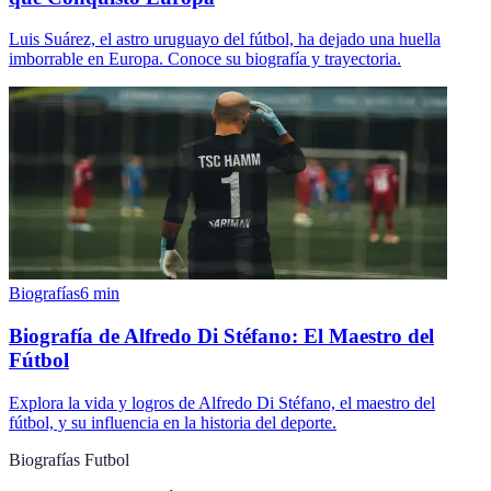
Luis Suárez, el astro uruguayo del fútbol, ha dejado una huella
imborrable en Europa. Conoce su biografía y trayectoria.
Biografías
6
min
Biografía de Alfredo Di Stéfano: El Maestro del
Fútbol
Explora la vida y logros de Alfredo Di Stéfano, el maestro del
fútbol, y su influencia en la historia del deporte.
Biografías Futbol