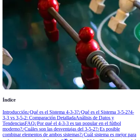
Índice
Introducción
¿Qué es el Sistema 4-3-3?
¿Qué es el Sistema 3-5-2?
4-
3-3 vs 3-5-2: Comparación Detallada
Análisis de Datos y
Tendencias
FAQ
¿Por qué el 4-3-3 es tan popular en el fútbol
moderno?
¿Cuáles son las desventajas del 3-5-2?
¿Es posible
combinar elementos de ambos sistemas?
¿Cuál sistema es mejor para