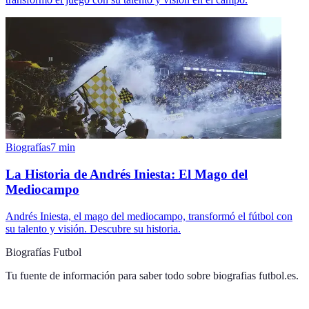
Biografías
7
min
La Historia de Andrés Iniesta: El Mago del
Mediocampo
Andrés Iniesta, el mago del mediocampo, transformó el fútbol con
su talento y visión. Descubre su historia.
Biografías Futbol
Tu fuente de información para saber todo sobre
biografias futbol.es
.