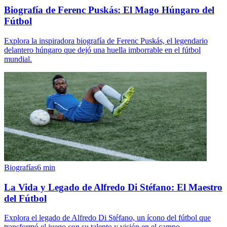
Biografía de Ferenc Puskás: El Mago Húngaro del
Fútbol
Explora la inspiradora biografía de Ferenc Puskás, el legendario
delantero húngaro que dejó una huella imborrable en el fútbol
mundial.
Biografías
6
min
La Vida y Legado de Alfredo Di Stéfano: El Maestro
del Fútbol
Explora el legado de Alfredo Di Stéfano, un ícono del fútbol que
transformó el juego con su talento y visión en el campo.